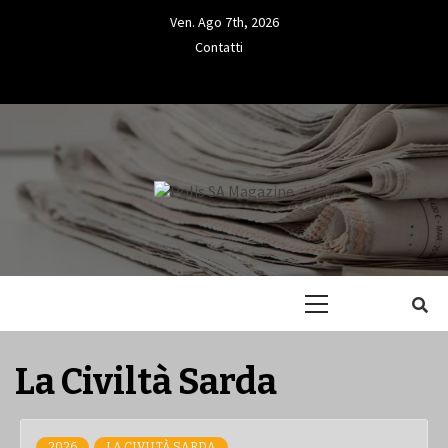
Skip
Ven. Ago 7th, 2026
to
Contatti
content
Contatti
L'INFORMAZIONE LIBERA
POLIS SA
Primary
MAGAZINE
Menu
La Civiltà Sarda
2026
LA CIVILTÀ SARDA