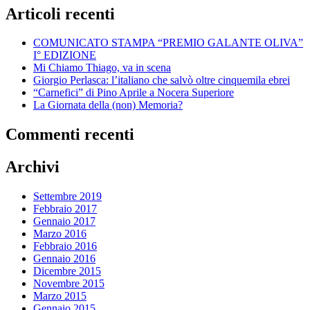
Articoli recenti
COMUNICATO STAMPA “PREMIO GALANTE OLIVA”
I° EDIZIONE
Mi Chiamo Thiago, va in scena
Giorgio Perlasca: l’italiano che salvò oltre cinquemila ebrei
“Carnefici” di Pino Aprile a Nocera Superiore
La Giornata della (non) Memoria?
Commenti recenti
Archivi
Settembre 2019
Febbraio 2017
Gennaio 2017
Marzo 2016
Febbraio 2016
Gennaio 2016
Dicembre 2015
Novembre 2015
Marzo 2015
Gennaio 2015