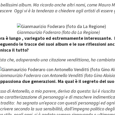
 bellissimi album. Ma ricordo anche altri nomi, come Mauro M
crescere Oggi vi è la tendenza a chiedere agli artisti di essere
Gianmaurizio Foderaro (foto da La Regione)
sera è lungo , variegato ed estremamente interessante. 
Seguendo le tracce dei suoi album e le sue riflessioni anc
nisca il tutto?
 artista che, adoperando una citazione vendittiana, ha cambiat
ianmaurizio Foderaro con Antonello Venditti (foto Gino Aloisio
ppassiona due generazioni. Ma qual è il segreto del suo
esso di Antonello, a mio parere, deriva da questo: lui è riusci
a caratterizzazione di personaggi e di maschere indimenticabi
 tradito: ha segnato un’epoca con questi personaggi ed ogn
rivere secondo la sua sensibilità, dall’impegno politico degli
l suo stile, negli anni, si è andato sempre rinnovando e ultimam