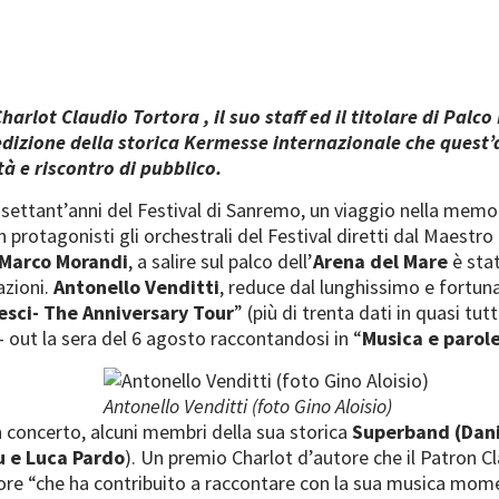
dIn
arlot Claudio Tortora , il suo staff ed il titolare di Pal
un’edizione della storica Kermesse internazionale che ques
tà e riscontro di pubblico.
 settant’anni del Festival di Sanremo, un viaggio nella memo
 protagonisti gli orchestrali del Festival diretti dal Maestro
Marco Morandi
, a salire sul palco dell’
Arena del Mare
è sta
azioni.
Antonello Venditti
, reduce dal lunghissimo e fortun
pesci- The Anniversary Tour
” (più di trenta dati in quasi tutt
- out la sera del 6 agosto raccontandosi in “
Musica e parol
Antonello Venditti (foto Gino Aloisio)
 concerto, alcuni membri della sua storica
Superband (Dani
u e Luca Pardo
). Un premio Charlot d’autore che il Patron 
ore “che ha contribuito a raccontare con la sua musica mome