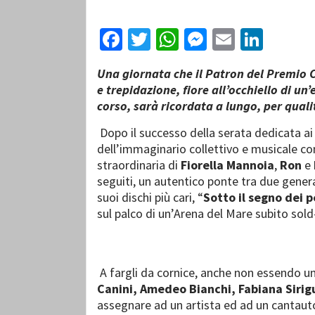
Facebook
Twitter
WhatsApp
Messenger
Email
Linke
Una giornata che il Patron del Premio Ch
e trepidazione, fiore all’occhiello di 
corso, sarà ricordata a lungo, per quali
Dopo il successo della serata dedicata ai
dell’immaginario collettivo e musicale con
straordinaria di
Fiorella Mannoia
,
Ron
e
seguiti, un autentico ponte tra due gener
suoi dischi più cari, “
Sotto il segno dei 
sul palco di un’Arena del Mare subito sold
A fargli da cornice, anche non essendo un
Canini, Amedeo Bianchi, Fabiana Sirig
assegnare ad un artista ed ad un cantaut