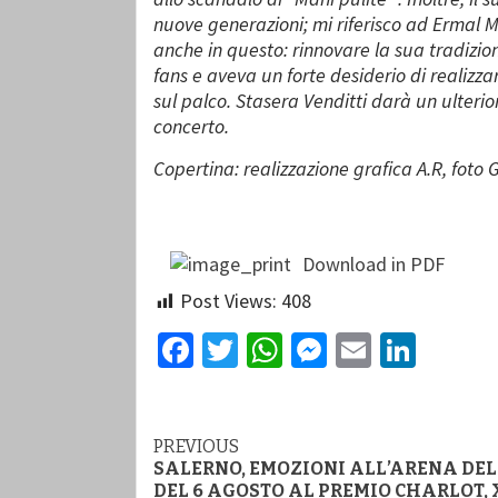
nuove generazioni; mi riferisco ad Ermal 
anche in questo: rinnovare la sua tradizi
fans e aveva un forte desiderio di realizza
sul palco. Stasera Venditti darà un ulter
concerto.
Copertina: realizzazione grafica A.R, foto Gi
Download in PDF
Post Views:
408
Facebook
Twitter
WhatsApp
Messenger
Email
Linke
Continue
PREVIOUS
SALERNO, EMOZIONI ALL’ARENA DEL 
Reading
DEL 6 AGOSTO AL PREMIO CHARLOT, 