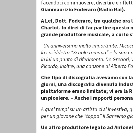
facendoci commuovere, divertire e riflett
Gianmaurizio Foderaro (Radio Rai).
A Lei, Dott. Foderaro, tra qualche ora
Charlot. Io direi di far partire quest
grande produttore musicale, a cui lo s
Un anniversario molto importante. Micocc
la cosiddetta “Scuola romana” e la sua ered
in lui un punto di riferimento. De Gregori,
Ricordo, inoltre, una canzone di Alberto For
Che tipo di discografia avevamo con la
giorni, una discografia divenuta indus
piattaforme erano limitate; vi era la 
un pioniere. – Anche i rapporti personal
A quei tempi su un artista ci si investiva,
per un giovane che “toppa” il Sanremo giov
Un altro produttore legato ad Antone