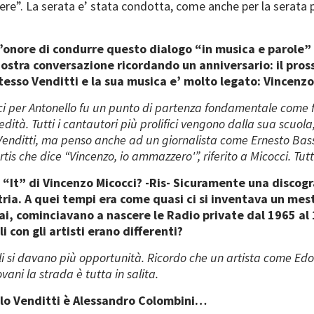
ere”. La serata e’ stata condotta, come anche per la serata p
 l’onore di condurre questo dialogo “in musica e parole”
o nostra conversazione ricordando un anniversario: il pr
tesso Venditti e la sua musica e’ molto legato: Vincenzo
i per Antonello fu un punto di partenza fondamentale come f
ità. Tutti i cantautori più prolifici vengono dalla sua scuola,
 Venditti, ma penso anche ad un giornalista come Ernesto Bassig
tis che dice “Vincenzo, io ammazzero'”, riferito a Micocci. Tutto
 “It” di Vincenzo Micocci? -Ris- Sicuramente una discogr
tria. A quei tempi era come quasi ci si inventava un mes
Rai, cominciavano a nascere le Radio private dal 1965 a
i con gli artisti erano differenti?
 gli si davano più opportunità. Ricordo che un artista come Ed
ani la strada è tutta in salita.
llo Venditti è Alessandro Colombini…