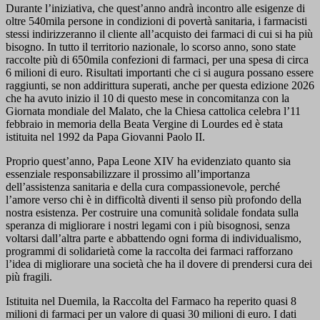
Durante l’iniziativa, che quest’anno andrà incontro alle esigenze di
oltre 540mila persone in condizioni di povertà sanitaria, i farmacisti
stessi indirizzeranno il cliente all’acquisto dei farmaci di cui si ha più
bisogno. In tutto il territorio nazionale, lo scorso anno, sono state
raccolte più di 650mila confezioni di farmaci, per una spesa di circa
6 milioni di euro. Risultati importanti che ci si augura possano essere
raggiunti, se non addirittura superati, anche per questa edizione 2026
che ha avuto inizio il 10 di questo mese in concomitanza con la
Giornata mondiale del Malato, che la Chiesa cattolica celebra l’11
febbraio in memoria della Beata Vergine di Lourdes ed è stata
istituita nel 1992 da Papa Giovanni Paolo II.
Proprio quest’anno, Papa Leone XIV ha evidenziato quanto sia
essenziale responsabilizzare il prossimo all’importanza
dell’assistenza sanitaria e della cura compassionevole, perché
l’amore verso chi è in difficoltà diventi il senso più profondo della
nostra esistenza. Per costruire una comunità solidale fondata sulla
speranza di migliorare i nostri legami con i più bisognosi, senza
voltarsi dall’altra parte e abbattendo ogni forma di individualismo,
programmi di solidarietà come la raccolta dei farmaci rafforzano
l’idea di migliorare una società che ha il dovere di prendersi cura dei
più fragili.
Istituita nel Duemila, la Raccolta del Farmaco ha reperito quasi 8
milioni di farmaci per un valore di quasi 30 milioni di euro. I dati