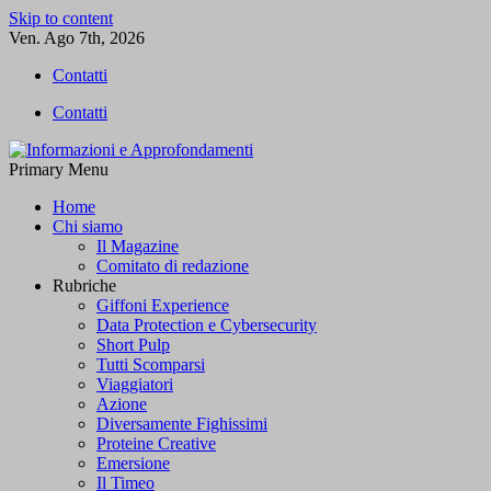
Skip to content
Ven. Ago 7th, 2026
Contatti
Contatti
Primary Menu
Informazioni e Approfondamenti
L'informazione libera
Home
Chi siamo
Il Magazine
Comitato di redazione
Rubriche
Giffoni Experience
Data Protection e Cybersecurity
Short Pulp
Tutti Scomparsi
Viaggiatori
Azione
Diversamente Fighissimi
Proteine Creative
Emersione
Il Timeo