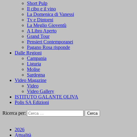
Short Pulp
Il cibo e il vino
La Domenica di Vanessi
Tv e Dintorni
La Meglio Gioventù
A Libro Aperto
Grand Tour
Pensieri Contemporanei
Pagano Rosa risponde
Dalle Regioni
Campania
Liguria
Molise
Sardegna
Video Magazine
Video
Video Gallery
ISTITUTO GALANTE OLIVA
Polis SA Edizioni
Ricerca per:
2026
Attualità