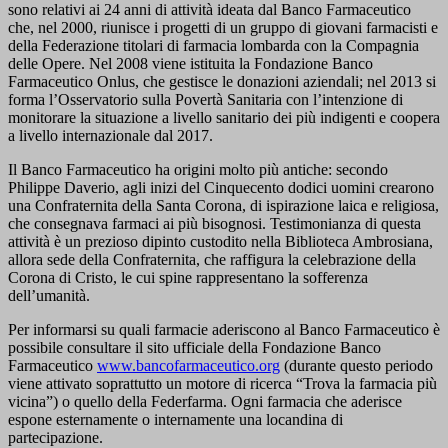
sono relativi ai 24 anni di attività ideata dal Banco Farmaceutico
che, nel 2000, riunisce i progetti di un gruppo di giovani farmacisti e
della Federazione titolari di farmacia lombarda con la Compagnia
delle Opere. Nel 2008 viene istituita la Fondazione Banco
Farmaceutico Onlus, che gestisce le donazioni aziendali; nel 2013 si
forma l’Osservatorio sulla Povertà Sanitaria con l’intenzione di
monitorare la situazione a livello sanitario dei più indigenti e coopera
a livello internazionale dal 2017.
Il Banco Farmaceutico ha origini molto più antiche: secondo
Philippe Daverio, agli inizi del Cinquecento dodici uomini crearono
una Confraternita della Santa Corona, di ispirazione laica e religiosa,
che consegnava farmaci ai più bisognosi. Testimonianza di questa
attività è un prezioso dipinto custodito nella Biblioteca Ambrosiana,
allora sede della Confraternita, che raffigura la celebrazione della
Corona di Cristo, le cui spine rappresentano la sofferenza
dell’umanità.
Per informarsi su quali farmacie aderiscono al Banco Farmaceutico è
possibile consultare il sito ufficiale della Fondazione Banco
Farmaceutico
www.bancofarmaceutico.org
(durante questo periodo
viene attivato soprattutto un motore di ricerca “Trova la farmacia più
vicina”) o quello della Federfarma. Ogni farmacia che aderisce
espone esternamente o internamente una locandina di
partecipazione.