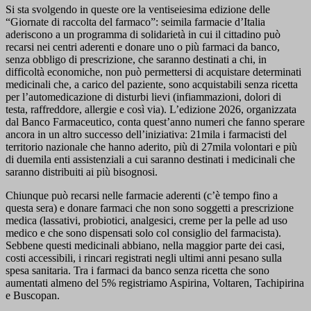
Si sta svolgendo in queste ore la ventiseiesima edizione delle
“Giornate di raccolta del farmaco”: seimila farmacie d’Italia
aderiscono a un programma di solidarietà in cui il cittadino può
recarsi nei centri aderenti e donare uno o più farmaci da banco,
senza obbligo di prescrizione, che saranno destinati a chi, in
difficoltà economiche, non può permettersi di acquistare determinati
medicinali che, a carico del paziente, sono acquistabili senza ricetta
per l’automedicazione di disturbi lievi (infiammazioni, dolori di
testa, raffreddore, allergie e così via). L’edizione 2026, organizzata
dal Banco Farmaceutico, conta quest’anno numeri che fanno sperare
ancora in un altro successo dell’iniziativa: 21mila i farmacisti del
territorio nazionale che hanno aderito, più di 27mila volontari e più
di duemila enti assistenziali a cui saranno destinati i medicinali che
saranno distribuiti ai più bisognosi.
Chiunque può recarsi nelle farmacie aderenti (c’è tempo fino a
questa sera) e donare farmaci che non sono soggetti a prescrizione
medica (lassativi, probiotici, analgesici, creme per la pelle ad uso
medico e che sono dispensati solo col consiglio del farmacista).
Sebbene questi medicinali abbiano, nella maggior parte dei casi,
costi accessibili, i rincari registrati negli ultimi anni pesano sulla
spesa sanitaria. Tra i farmaci da banco senza ricetta che sono
aumentati almeno del 5% registriamo Aspirina, Voltaren, Tachipirina
e Buscopan.