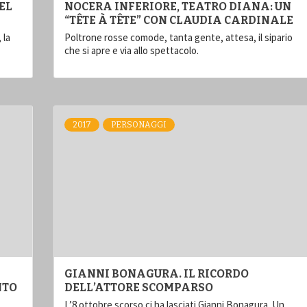
EL
NOCERA INFERIORE, TEATRO DIANA: UN
“TÊTE À TÊTE” CON CLAUDIA CARDINALE
 la
Poltrone rosse comode, tanta gente, attesa, il sipario
che si apre e via allo spettacolo.
2017
PERSONAGGI
GIANNI BONAGURA. IL RICORDO
NTO
DELL’ATTORE SCOMPARSO
L’8 ottobre scorso ci ha lasciati Gianni Bonagura. Un