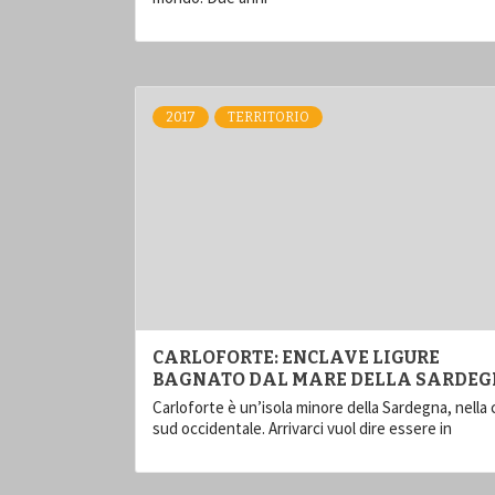
2017
TERRITORIO
CARLOFORTE: ENCLAVE LIGURE
BAGNATO DAL MARE DELLA SARDE
Carloforte è un’isola minore della Sardegna, nella
sud occidentale. Arrivarci vuol dire essere in