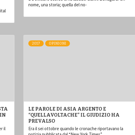
nome, una storia; quella del no-
ital
2017
OPINIONI
STA
LE PAROLE DI ASIA ARGENTO E
IN
“QUELLAVOLTACHE” IL GIUDIZIO HA
PREVALSO
r il
Era il sei ottobre quando le cronache riportavano la
notizia pubblicata dal “New York Times”