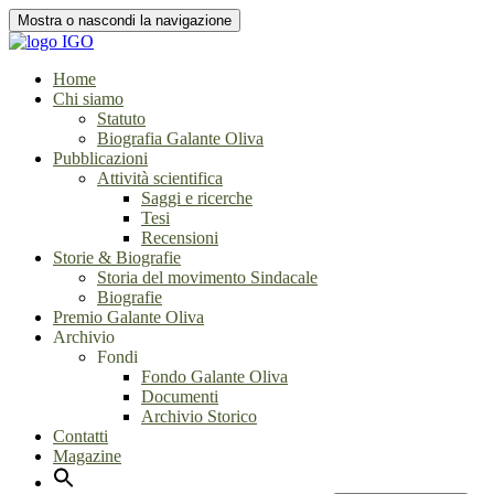
Mostra o nascondi la navigazione
Salta
Home
il
Chi siamo
contenuto
Statuto
Biografia Galante Oliva
Pubblicazioni
Attività scientifica
Saggi e ricerche
Tesi
Recensioni
Storie & Biografie
Storia del movimento Sindacale
Biografie
Premio Galante Oliva
Archivio
Fondi
Fondo Galante Oliva
Documenti
Archivio Storico
Contatti
Magazine