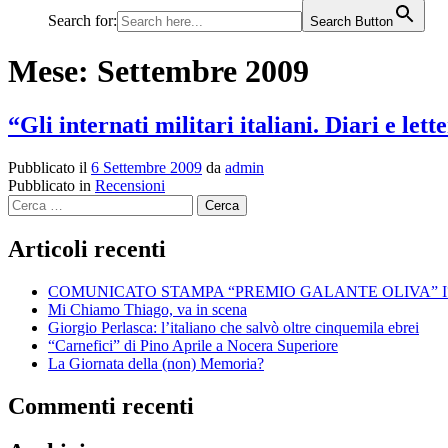
Search for:
Search Button
Mese:
Settembre 2009
“Gli internati militari italiani. Diari e le
Pubblicato il
6 Settembre 2009
da
admin
Pubblicato in
Recensioni
Ricerca
per:
Articoli recenti
COMUNICATO STAMPA “PREMIO GALANTE OLIVA” I
Mi Chiamo Thiago, va in scena
Giorgio Perlasca: l’italiano che salvò oltre cinquemila ebrei
“Carnefici” di Pino Aprile a Nocera Superiore
La Giornata della (non) Memoria?
Commenti recenti