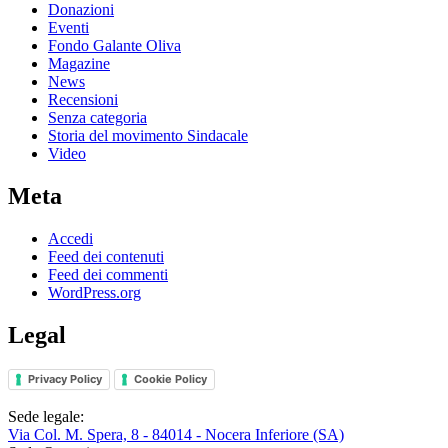
Donazioni
Eventi
Fondo Galante Oliva
Magazine
News
Recensioni
Senza categoria
Storia del movimento Sindacale
Video
Meta
Accedi
Feed dei contenuti
Feed dei commenti
WordPress.org
Legal
Privacy Policy
Cookie Policy
Sede legale:
Via Col. M. Spera, 8 - 84014 - Nocera Inferiore (SA)