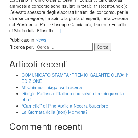
ammessi a concorso sono risultati in totale 111(centoundici);
L’elevato spessore degli elaborati finalisti del concorso, per le
diverse categorie, ha spinto la giuria di esperti, nella persona
del Presidente, Prof. Giuseppe Cacciatore, Docente Emerito
Leggi
di Storia della Filosofia
[…]
di
Pubblicato in
News
piùCOMUNICATO
Ricerca per:
STAMPA
“PREMIO
Articoli recenti
GALANTE
OLIVA”
I°
COMUNICATO STAMPA “PREMIO GALANTE OLIVA” I°
EDIZIONE
EDIZIONE
Mi Chiamo Thiago, va in scena
Giorgio Perlasca: l’italiano che salvò oltre cinquemila
ebrei
“Carnefici” di Pino Aprile a Nocera Superiore
La Giornata della (non) Memoria?
Commenti recenti