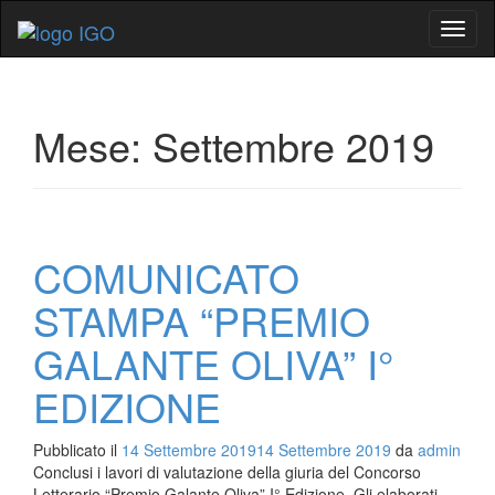
Mostr
o
nasco
la
navig
Mese:
Settembre 2019
COMUNICATO
STAMPA “PREMIO
GALANTE OLIVA” I°
EDIZIONE
Pubblicato il
14 Settembre 2019
14 Settembre 2019
da
admin
Conclusi i lavori di valutazione della giuria del Concorso
Letterario “Premio Galante Oliva” I° Edizione. Gli elaborati