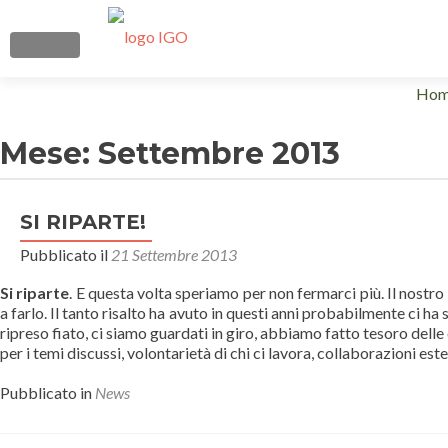
MOSTRA O NASCONDI LA NAVIGAZIONE
Salt
Ho
il
cont
Mese:
Settembre 2013
SI RIPARTE!
Pubblicato il
21 Settembre 2013
Si riparte
. E questa volta speriamo per non fermarci più. Il nostro
a farlo. Il tanto risalto ha avuto in questi anni probabilmente ci 
ripreso fiato, ci siamo guardati in giro, abbiamo fatto tesoro del
per i temi discussi, volontarietà di chi ci lavora, collaborazioni es
Pubblicato in
News