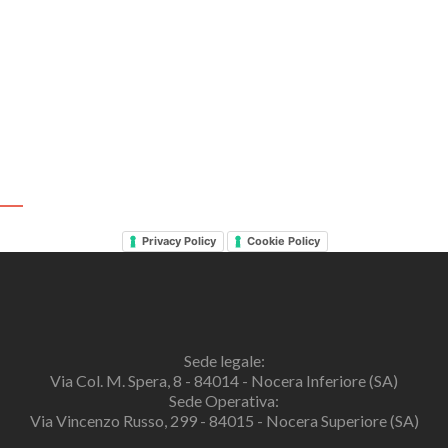
Privacy Policy
Cookie Policy
Sede legale:
Via Col. M. Spera, 8 - 84014 - Nocera Inferiore (SA)
Sede Operativa:
Via Vincenzo Russo, 299 - 84015 - Nocera Superiore (SA)