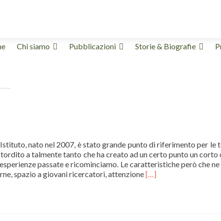
a
me
Chi siamo
Pubblicazioni
Storie & Biografie
P
enuto
 Istituto, nato nel 2007, è stato grande punto di riferimento per le
ha stordito a talmente tanto che ha creato ad un certo punto un cor
le esperienze passate e ricominciamo. Le caratteristiche però che n
terne, spazio a giovani ricercatori, attenzione
[…]