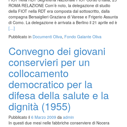
ROMA RELAZIONE Com’è noto, la delegazione di studio
della FIOT nella RDT era composta dal sottoscritto, dalla
compagna Bersaiglieri Graziana di Varese e Frigerio Assunta
Leggi
di Como. La delegazione è arrivata a Berlino il 21 aprile ed è
di
[…]
piùRe
Pubblicato in
Documenti Oliva
,
Fondo Galante Oliva
da
capo
Convegno dei giovani
deleg
per
conservieri per un
visita
sinda
collocamento
RDT
(1961
democratico per la
difesa della salute e la
dignità (1955)
Pubblicato il
6 Marzo 2009
da
admin
In questi due mesi nelle fabbriche conserviere di Nocera