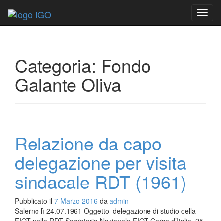
Mostr
o
nasco
la
navig
Categoria:
Fondo
Galante Oliva
Relazione da capo
delegazione per visita
sindacale RDT (1961)
Pubblicato il
7 Marzo 2016
da
admin
Salerno lì 24.07.1961 Oggetto: delegazione di studio della
FIOT nella RDT Segreteria Nazionale FIOT Corso d’Italia, 25