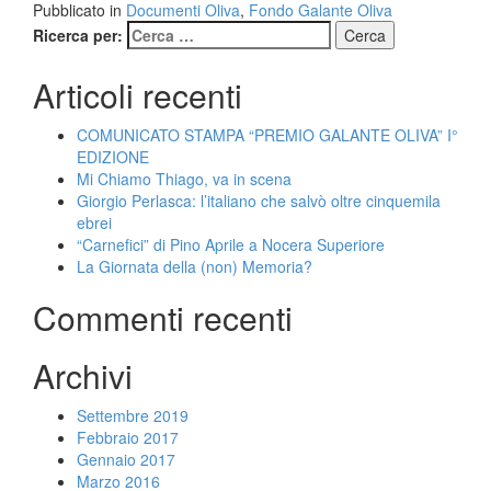
Pubblicato in
Documenti Oliva
,
Fondo Galante Oliva
piùRelazione
Ricerca per:
al
convegno
Articoli recenti
per
la
difesa
COMUNICATO STAMPA “PREMIO GALANTE OLIVA” I°
della
EDIZIONE
libertà
Mi Chiamo Thiago, va in scena
dei
Giorgio Perlasca: l’italiano che salvò oltre cinquemila
lavoratori
ebrei
nocerini
“Carnefici” di Pino Aprile a Nocera Superiore
(1953)
La Giornata della (non) Memoria?
Commenti recenti
Archivi
Settembre 2019
Febbraio 2017
Gennaio 2017
Marzo 2016