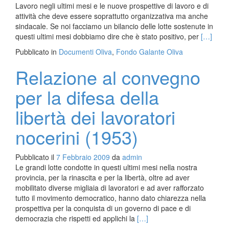
Lavoro negli ultimi mesi e le nuove prospettive di lavoro e di
attività che deve essere soprattutto organizzativa ma anche
sindacale. Se noi facciamo un bilancio delle lotte sostenute in
Leggi
questi ultimi mesi dobbiamo dire che è stato positivo, per
[…]
di
Pubblicato in
Documenti Oliva
,
Fondo Galante Oliva
piùRelaz
della
Relazione al convegno
Segreter
cameral
per la difesa della
al
convegn
libertà dei lavoratori
d’organi
della
nocerini (1953)
Camera
del
Pubblicato il
7 Febbraio 2009
da
admin
Lavoro
Le grandi lotte condotte in questi ultimi mesi nella nostra
di
provincia, per la rinascita e per la libertà, oltre ad aver
Nocera
mobilitato diverse migliaia di lavoratori e ad aver rafforzato
tutto il movimento democratico, hanno dato chiarezza nella
prospettiva per la conquista di un governo di pace e di
Leggi
democrazia che rispetti ed applichi la
[…]
di