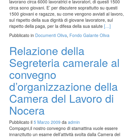
lavorano circa 6000 lavoratrici e lavoratori, di questi 1500
circa sono giovani. E’ per discutere soprattutto su questi
1500 giovani e ragazze, su come vengono avviati al lavoro,
sul rispetto della sua dignità di giovane lavoratore, sul
Leggi
rispetto della paga, per la difesa della sua salute
[…]
di
Pubblicato in
Documenti Oliva
,
Fondo Galante Oliva
piùConvegno
dei
Relazione della
giovani
conservieri
Segreteria camerale al
per
un
convegno
collocamento
democratico
d’organizzazione della
per
la
Camera del Lavoro di
difesa
Nocera
della
salute
e
Pubblicato il
5 Marzo 2009
da
admin
la
Compagni,il nostro convegno di stamattina vuole essere
dignità
innanzitutto un esame dell’attività svolta dalla Camera del
(1955)