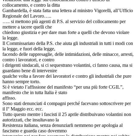
collocamento, e contro la ditta
Gambardella, è stata fatta una lettera al ministro Vigorelli, all’Ufficio
Regionale del Lavoro…..
….. si mettono più agenti di P.S. al servizio del collocamento per
mettere a tacere quelli che
chiedono giustizia e per dare man forte a quelli che devono violare
la legge.
Il Commissariato della P.S. che aiuta gli industriali in tutti i modi con
la legge, e fuori della legge,
facendo delle rappresaglie, delle intimidazioni, delle minacce, arresti,
contro i lavoratori, e contro
i dirigenti sindacali, si ci sequestrano volantini, ci fanno causa, ma si
guardano bene di intervenire
qualche volta a favore dei lavoratori e contro gli industriali che pure
hanno sempre torto.
Si è vietato l’affissione del manifesto “per una più forte CGIL”,
manifesto che in tutta Italia è stato
affisso.
Sono stati denunciati 4 compagni perché facevano sottoscrivere per
il I° Maggio ecc. ecc.
Tutto questo mentre i fascisti il 25 aprile distribuivano volantini non
autorizzati, che insultavano la
Resistenza italiana, senza denunziarli nemmeno per apologia al
fascismo e guarda caso dovemmo