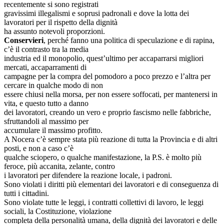
recentemente si sono registrati
gravissimi illegalismi e soprusi padronali e dove la lotta dei
lavoratori per il rispetto della dignità
ha assunto notevoli proporzioni.
Conservieri
, perché fanno una politica di speculazione e di rapina,
c’è il contrasto tra la media
industria ed il monopolio, quest’ultimo per accaparrarsi migliori
mercati, accaparramenti di
campagne per la compra del pomodoro a poco prezzo e l’altra per
cercare in qualche modo di non
essere chiusi nella morsa, per non essere soffocati, per mantenersi in
vita, e questo tutto a danno
dei lavoratori, creando un vero e proprio fascismo nelle fabbriche,
sfruttandoli al massimo per
accumulare il massimo profitto.
A Nocera c’è sempre stata più reazione di tutta la Provincia e di altri
posti, e non a caso c’è
qualche sciopero, o qualche manifestazione, la P.S. è molto più
feroce, più accanita, zelante, contro
i lavoratori per difendere la reazione locale, i padroni.
Sono violati i diritti più elementari dei lavoratori e di conseguenza di
tutti i cittadini.
Sono violate tutte le leggi, i contratti collettivi di lavoro, le leggi
sociali, la Costituzione, violazione
completa della personalità umana, della dignità dei lavoratori e delle