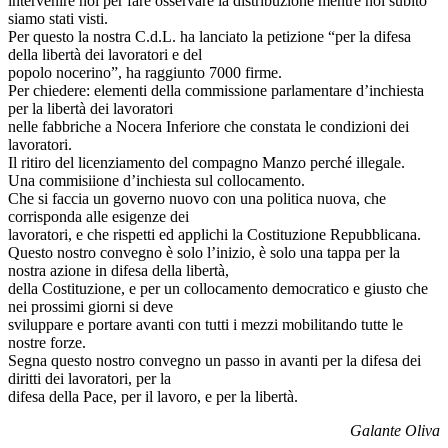
intervenire noi per fare osservare la distribuzione mentre noi subito
siamo stati visti.
Per questo la nostra C.d.L. ha lanciato la petizione “per la difesa
della libertà dei lavoratori e del
popolo nocerino”, ha raggiunto 7000 firme.
Per chiedere: elementi della commissione parlamentare d’inchiesta
per la libertà dei lavoratori
nelle fabbriche a Nocera Inferiore che constata le condizioni dei
lavoratori.
Il ritiro del licenziamento del compagno Manzo perché illegale.
Una commisiione d’inchiesta sul collocamento.
Che si faccia un governo nuovo con una politica nuova, che
corrisponda alle esigenze dei
lavoratori, e che rispetti ed applichi la Costituzione Repubblicana.
Questo nostro convegno è solo l’inizio, è solo una tappa per la
nostra azione in difesa della libertà,
della Costituzione, e per un collocamento democratico e giusto che
nei prossimi giorni si deve
sviluppare e portare avanti con tutti i mezzi mobilitando tutte le
nostre forze.
Segna questo nostro convegno un passo in avanti per la difesa dei
diritti dei lavoratori, per la
difesa della Pace, per il lavoro, e per la libertà.
Galante Oliva