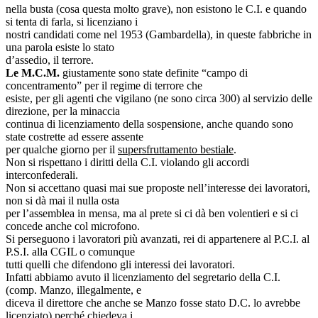
nella busta (cosa questa molto grave), non esistono le C.I. e quando
si tenta di farla, si licenziano i
nostri candidati come nel 1953 (Gambardella), in queste fabbriche in
una parola esiste lo stato
d’assedio, il terrore.
Le M.C.M.
giustamente sono state definite “campo di
concentramento” per il regime di terrore che
esiste, per gli agenti che vigilano (ne sono circa 300) al servizio delle
direzione, per la minaccia
continua di licenziamento della sospensione, anche quando sono
state costrette ad essere assente
per qualche giorno per il
supersfruttamento bestiale
.
Non si rispettano i diritti della C.I. violando gli accordi
interconfederali.
Non si accettano quasi mai sue proposte nell’interesse dei lavoratori,
non si dà mai il nulla osta
per l’assemblea in mensa, ma al prete si ci dà ben volentieri e si ci
concede anche col microfono.
Si perseguono i lavoratori più avanzati, rei di appartenere al P.C.I. al
P.S.I. alla CGIL o comunque
tutti quelli che difendono gli interessi dei lavoratori.
Infatti abbiamo avuto il licenziamento del segretario della C.I.
(comp. Manzo, illegalmente, e
diceva il direttore che anche se Manzo fosse stato D.C. lo avrebbe
licenziato) perché chiedeva i