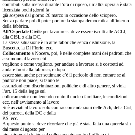
contributi sulla mensa durante l’ora di riposo, un’altra operaia è stata
licenziata pochi giorni fa
già sospesa dal giorno 26 marzo in occasione dello sciopero.
Senza parlare poi di poter portare la stampa democratica all’interno
della fabbrica.
All’Ospedale Civile
per lavorare si deve essere iscritti alle ACLI,
alla CISL o alla DC.
La stessa situazione è in altre fabbriche senza distinzione, la
Buscetto, la Di Florio, ecc.
Collocamento
a Nocera, poi, è nelle complete mani dei padroni che
assumono al lavoro chi
vogliono e come vogliono, per andare a lavorare si è costretti ad
andare fuori alla fabbrica, e dopo
essere stati anche per settimane c’è il pericolo di non entrare se al
padrone non piace, si fanno le
assunzioni con discriminazioni politiche e di altro genere, si viola
l’art. 15 della legge sul
collocamento: non tenendo conto il nucleo familiare, le condizioni
ecc. nell’avviamento al lavoro.
Si è avviati al lavoro solo con raccomandazioni delle Acli, della Cisl,
dei parroci, della DC e dalla
P.S. ecc.
A questo punto si deve ricordare che già è stata fatta una querela sin
dal mese di agosto per
violazione alla legge sul collocamento contro l’ufficio di