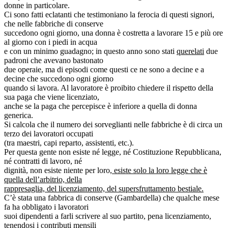
donne in particolare.
Ci sono fatti eclatanti che testimoniano la ferocia di questi signori,
che nelle fabbriche di conserve
succedono ogni giorno, una donna è costretta a lavorare 15 e più ore
al giorno con i piedi in acqua
e con un minimo guadagno; in questo anno sono stati
querelati
due
padroni che avevano bastonato
due operaie, ma di episodi come questi ce ne sono a decine e a
decine che succedono ogni giorno
quando si lavora. Al lavoratore è proibito chiedere il rispetto della
sua paga che viene licenziato,
anche se la paga che percepisce è inferiore a quella di donna
generica.
Si calcola che il numero dei sorveglianti nelle fabbriche è di circa un
terzo dei lavoratori occupati
(tra maestri, capi reparto, assistenti, etc.).
Per questa gente non esiste né legge, né Costituzione Repubblicana,
né contratti di lavoro, né
dignità, non esiste niente per loro,
esiste solo la loro legge che è
quella dell’arbitrio, della
rappresaglia, del licenziamento, del supersfruttamento bestiale.
C’è stata una fabbrica di conserve (Gambardella) che qualche mese
fa ha obbligato i lavoratori
suoi dipendenti a farli scrivere al suo partito, pena licenziamento,
tenendosi i contributi mensili