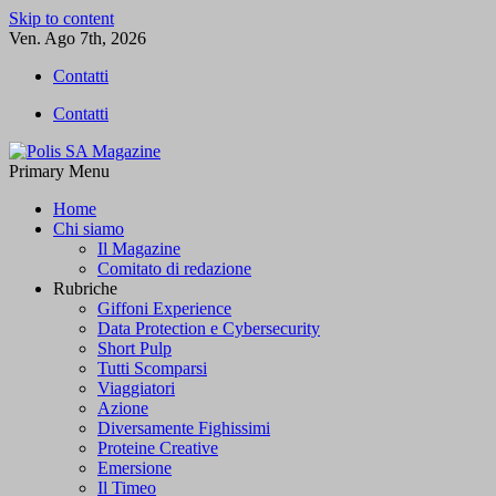
Skip to content
Ven. Ago 7th, 2026
Contatti
Contatti
Primary Menu
Polis SA Magazine
L'informazione libera
Home
Chi siamo
Il Magazine
Comitato di redazione
Rubriche
Giffoni Experience
Data Protection e Cybersecurity
Short Pulp
Tutti Scomparsi
Viaggiatori
Azione
Diversamente Fighissimi
Proteine Creative
Emersione
Il Timeo