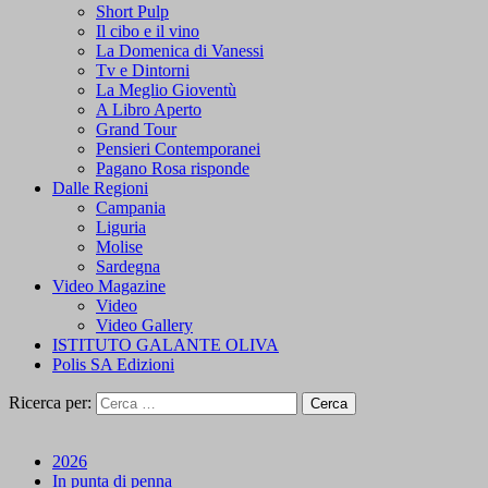
Short Pulp
Il cibo e il vino
La Domenica di Vanessi
Tv e Dintorni
La Meglio Gioventù
A Libro Aperto
Grand Tour
Pensieri Contemporanei
Pagano Rosa risponde
Dalle Regioni
Campania
Liguria
Molise
Sardegna
Video Magazine
Video
Video Gallery
ISTITUTO GALANTE OLIVA
Polis SA Edizioni
Ricerca per:
2026
In punta di penna