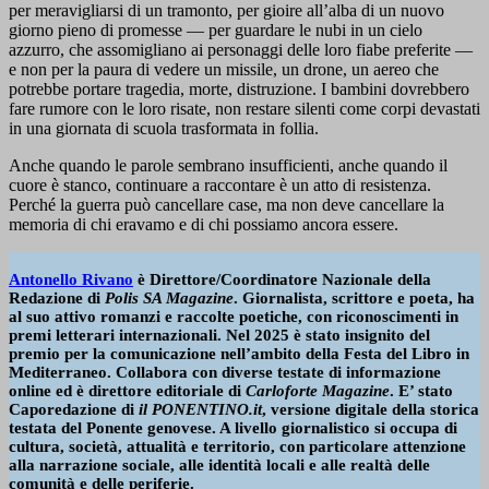
per meravigliarsi di un tramonto, per gioire all’alba di un nuovo
giorno pieno di promesse — per guardare le nubi in un cielo
azzurro, che assomigliano ai personaggi delle loro fiabe preferite —
e non per la paura di vedere un missile, un drone, un aereo che
potrebbe portare tragedia, morte, distruzione. I bambini dovrebbero
fare rumore con le loro risate, non restare silenti come corpi devastati
in una giornata di scuola trasformata in follia.
Anche quando le parole sembrano insufficienti, anche quando il
cuore è stanco, continuare a raccontare è un atto di resistenza.
Perché la guerra può cancellare case, ma non deve cancellare la
memoria di chi eravamo e di chi possiamo ancora essere.
Antonello Rivano
è Direttore/Coordinatore Nazionale della
Redazione di
Polis SA Magazine
. Giornalista, scrittore e poeta, ha
al suo attivo romanzi e raccolte poetiche, con riconoscimenti in
premi letterari internazionali. Nel 2025 è stato insignito del
premio per la comunicazione nell’ambito della Festa del Libro in
Mediterraneo. Collabora con diverse testate di informazione
online ed è direttore editoriale di
Carloforte Magazine
. E’ stato
Caporedazione di
il PONENTINO.it
, versione digitale della storica
testata del Ponente genovese. A livello giornalistico si occupa di
cultura, società, attualità e territorio, con particolare attenzione
alla narrazione sociale, alle identità locali e alle realtà delle
comunità e delle periferie.