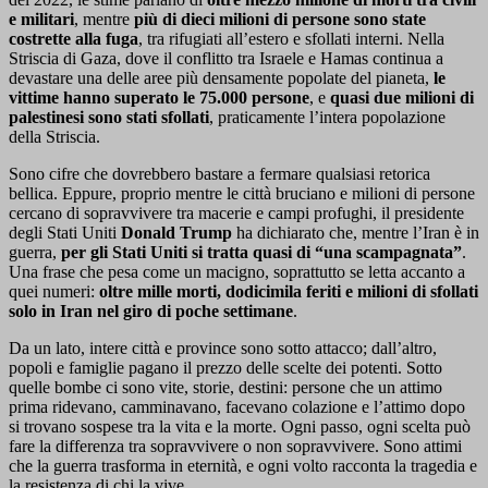
e militari
, mentre
più di dieci milioni di persone sono state
costrette alla fuga
, tra rifugiati all’estero e sfollati interni. Nella
Striscia di Gaza, dove il conflitto tra Israele e Hamas continua a
devastare una delle aree più densamente popolate del pianeta,
le
vittime hanno superato le 75.000 persone
, e
quasi due milioni di
palestinesi sono stati sfollati
, praticamente l’intera popolazione
della Striscia.
Sono cifre che dovrebbero bastare a fermare qualsiasi retorica
bellica. Eppure, proprio mentre le città bruciano e milioni di persone
cercano di sopravvivere tra macerie e campi profughi, il presidente
degli Stati Uniti
Donald Trump
ha dichiarato che, mentre l’Iran è in
guerra,
per gli Stati Uniti si tratta quasi di “una scampagnata”
.
Una frase che pesa come un macigno, soprattutto se letta accanto a
quei numeri:
oltre mille morti, dodicimila feriti e milioni di sfollati
solo in Iran nel giro di poche settimane
.
Da un lato, intere città e province sono sotto attacco; dall’altro,
popoli e famiglie pagano il prezzo delle scelte dei potenti. Sotto
quelle bombe ci sono vite, storie, destini: persone che un attimo
prima ridevano, camminavano, facevano colazione e l’attimo dopo
si trovano sospese tra la vita e la morte. Ogni passo, ogni scelta può
fare la differenza tra sopravvivere o non sopravvivere. Sono attimi
che la guerra trasforma in eternità, e ogni volto racconta la tragedia e
la resistenza di chi la vive.