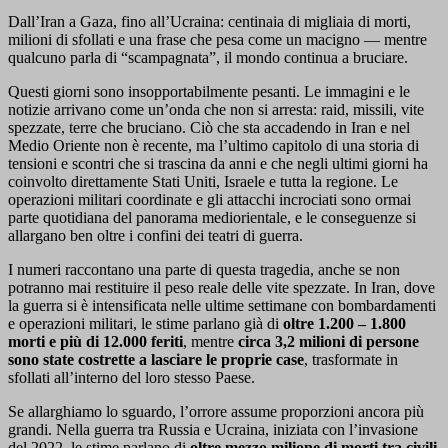
Dall’Iran a Gaza, fino all’Ucraina: centinaia di migliaia di morti,
milioni di sfollati e una frase che pesa come un macigno — mentre
qualcuno parla di “scampagnata”, il mondo continua a bruciare.
Questi giorni sono insopportabilmente pesanti. Le immagini e le
notizie arrivano come un’onda che non si arresta: raid, missili, vite
spezzate, terre che bruciano. Ciò che sta accadendo in Iran e nel
Medio Oriente non è recente, ma l’ultimo capitolo di una storia di
tensioni e scontri che si trascina da anni e che negli ultimi giorni ha
coinvolto direttamente Stati Uniti, Israele e tutta la regione. Le
operazioni militari coordinate e gli attacchi incrociati sono ormai
parte quotidiana del panorama mediorientale, e le conseguenze si
allargano ben oltre i confini dei teatri di guerra.
I numeri raccontano una parte di questa tragedia, anche se non
potranno mai restituire il peso reale delle vite spezzate. In Iran, dove
la guerra si è intensificata nelle ultime settimane con bombardamenti
e operazioni militari, le stime parlano già di
oltre 1.200 – 1.800
morti e più di 12.000 feriti
, mentre
circa 3,2 milioni di persone
sono state costrette a lasciare le proprie case
, trasformate in
sfollati all’interno del loro stesso Paese.
Se allarghiamo lo sguardo, l’orrore assume proporzioni ancora più
grandi. Nella guerra tra Russia e Ucraina, iniziata con l’invasione
del 2022, le stime parlano di
oltre mezzo milione di morti tra civili