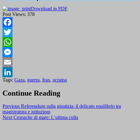
Download in PDF
Post Views:
378
Facebook
Twitter
WhatsApp
Messenger
Email
Tags:
Gaza
,
guerra
,
Iran
,
ucraina
LinkedIn
Continue Reading
Previous
Referendum sulla giustizia: il delicato equilibrio tra
magistratura e istituzioni
Next
Cronache di mare: L’ultima culla