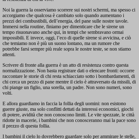
Noi la guerra la osserviamo scorrere sui nostri schermi, ma spesso ci
accorgiamo che qualcosa è cambiato solo quando aumentano i
prezzi dei combustibili, dell’energia, del pane sulle nostre tavole.
Immersi nella routine, finiamo per dimenticare che le sirene un
tempo risuonavano anche qui, in tempi che sembravano ormai
impossibili. E invece, oggi, l’eco di quelle sirene si avvicina, e ciò
che temiamo non è più un suono lontano, ma un rumore che
potrebbe farsi sempre più reale sopra le nostre teste, se non stiamo
attenti.
Scrivere di fronte alla guerra è un atto di resistenza contro questa
normalizzazione. Non basta registrare dati o elencare fronti: occorre
raccontare le storie di chi resta schiacciato sotto i bombardamenti, di
chi cerca un pezzo di pane mentre il cielo è attraversato da missili, di
chi piange un figlio, una sorella, un padre. Non sono numeri, sono
volti.
E allora guardiamo in faccia la follia degli uomini: non esistono
guerre giuste, ma solo conflitti dettati da interessi economici, giochi
di potere, avidità che non conoscono limiti. Le vite spezzate, le città
ridotte in macerie, i bambini che non conosceranno mai la pace sono
il prezzo di questa follia.
I bambini il cielo lo dovrebbero guardare solo per ammirare le stelle,