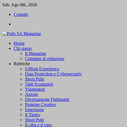
Skip
Sab. Ago 8th, 2026
to
Contatti
content
Contatti
Primary
Polis SA Magazine
L'informazione libera
Home
Menu
Chi siamo
Il Magazine
Comitato di redazione
Rubriche
Giffoni Experience
Data Protection e Cybersecurity
Short Pulp
Tutti Scomparsi
Viaggiatori
Azione
Diversamente Fighissimi
Proteine Creative
Emersione
Il Timeo
Short Pulp
Il cibo e il vino