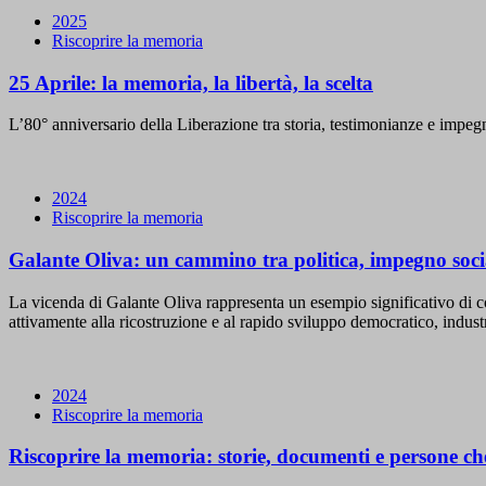
2025
Riscoprire la memoria
25 Aprile: la memoria, la libertà, la scelta
L’80° anniversario della Liberazione tra storia, testimonianze e impeg
2024
Riscoprire la memoria
Galante Oliva: un cammino tra politica, impegno sociale
La vicenda di Galante Oliva rappresenta un esempio significativo di c
attivamente alla ricostruzione e al rapido sviluppo democratico, industri
2024
Riscoprire la memoria
Riscoprire la memoria: storie, documenti e persone che 