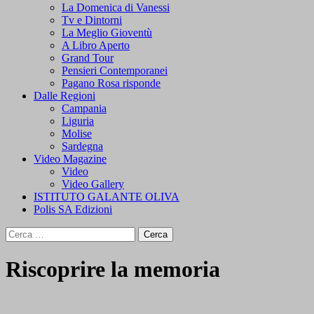
La Domenica di Vanessi
Tv e Dintorni
La Meglio Gioventù
A Libro Aperto
Grand Tour
Pensieri Contemporanei
Pagano Rosa risponde
Dalle Regioni
Campania
Liguria
Molise
Sardegna
Video Magazine
Video
Video Gallery
ISTITUTO GALANTE OLIVA
Polis SA Edizioni
Ricerca
per:
Riscoprire la memoria