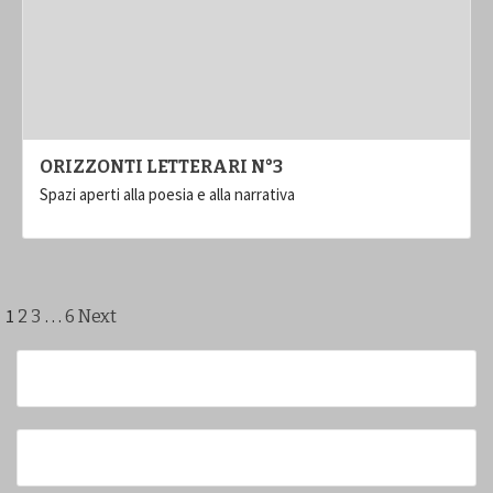
ORIZZONTI LETTERARI N°3
Spazi aperti alla poesia e alla narrativa
Paginazione
1
…
2
3
6
Next
degli
articoli