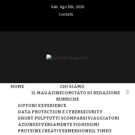
Skip
Sab. Ago 8th, 2026
to
Contatti
content
Contatti
L'INFORMAZIONE LIBERA
POLIS SA
HOME
CHI SIAMO
MAGAZINE
IL MAGAZINE
COMITATO DI REDAZIONE
RUBRICHE
GIFFONI EXPERIENCE
DATA PROTECTION E CYBERSECURITY
SHORT PULP
TUTTI SCOMPARSI
VIAGGIATORI
AZIONE
DIVERSAMENTE FIGHISSIMI
PROTEINE CREATIVE
EMERSIONE
IL TIMEO