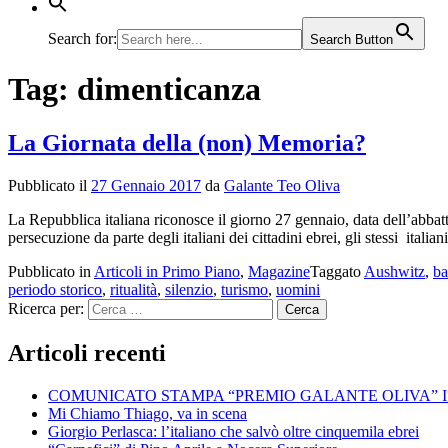
Search for:
Search Button
Tag:
dimenticanza
La Giornata della (non) Memoria?
Pubblicato il
27 Gennaio 2017
da
Galante Teo Oliva
La Repubblica italiana riconosce il giorno 27 gennaio, data dell’abbatt
persecuzione da parte degli italiani dei cittadini ebrei, gli stessi ital
Pubblicato in
Articoli in Primo Piano
,
Magazine
Taggato
Aushwitz
,
ba
periodo storico
,
ritualità
,
silenzio
,
turismo
,
uomini
Ricerca per:
Articoli recenti
COMUNICATO STAMPA “PREMIO GALANTE OLIVA” I
Mi Chiamo Thiago, va in scena
Giorgio Perlasca: l’italiano che salvò oltre cinquemila ebrei