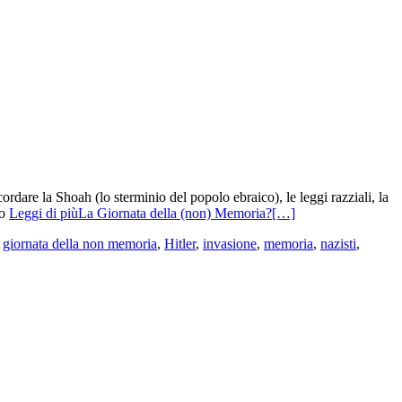
rdare la Shoah (lo sterminio del popolo ebraico), le leggi razziali, la
ro
Leggi di piùLa Giornata della (non) Memoria?
[…]
,
giornata della non memoria
,
Hitler
,
invasione
,
memoria
,
nazisti
,