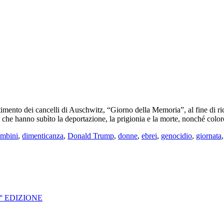
imento dei cancelli di Auschwitz, “Giorno della Memoria”, al fine di rico
iani che hanno subìto la deportazione, la prigionia e la morte, nonché colo
mbini
,
dimenticanza
,
Donald Trump
,
donne
,
ebrei
,
genocidio
,
giornata
° EDIZIONE