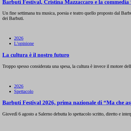
Barbuti Festival, Cristina Mazzaccaro e la commedia “A
Un fine settimana tra musica, poesia e teatro quello proposto dal Barbut
dei Barbuti.
2026
L'opinione
La cultura è il nostro futuro
Troppo spesso considerata una spesa, la cultura è invece il motore del
2026
Spettacolo
Barbuti Festival 2026, prima nazionale di “Ma che asp
Giovedì 6 agosto a Salerno debutta lo spettacolo scritto, diretto e int