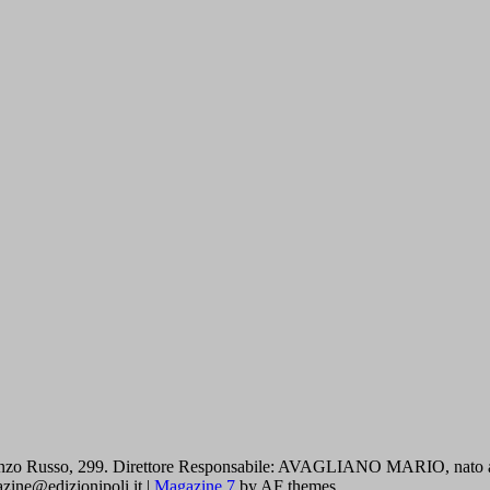
zo Russo, 299. Direttore Responsabile: AVAGLIANO MARIO, nato a Cava
gazine@edizionipoli.it
|
Magazine 7
by AF themes.