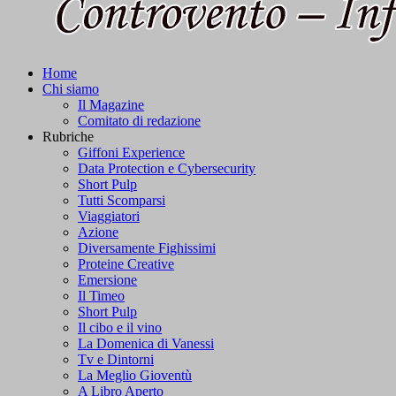
Primary
Polis SA Magazine
L'informazione libera
Home
Menu
Chi siamo
Il Magazine
Comitato di redazione
Rubriche
Giffoni Experience
Data Protection e Cybersecurity
Short Pulp
Tutti Scomparsi
Viaggiatori
Azione
Diversamente Fighissimi
Proteine Creative
Emersione
Il Timeo
Short Pulp
Il cibo e il vino
La Domenica di Vanessi
Tv e Dintorni
La Meglio Gioventù
A Libro Aperto