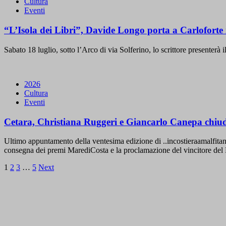
Cultura
Eventi
“L’Isola dei Libri”, Davide Longo porta a Carloforte
Sabato 18 luglio, sotto l’Arco di via Solferino, lo scrittore presente
2026
Cultura
Eventi
Cetara, Christiana Ruggeri e Giancarlo Canepa chiudon
Ultimo appuntamento della ventesima edizione di ..incostieraamalfitana.
consegna dei premi MarediCosta e la proclamazione del vincitore del
Paginazione
1
2
3
…
5
Next
degli
articoli