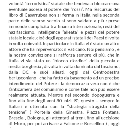
volontà “terroristica” statale che tendeva a bloccare una
eventuale ascesa al potere dei “rossi”. Ma l’escursus del
libro di Casarrubea non si ferma in Italia, nella seconda
parte dello scorso secolo si sono saldate a più riprese
immonde complicità tra finanza internazionale, resti del
nazifascismo, intelligence “alleata” e pezzi del potere
statale locale, cioè degli apparati statali dei Paesi di volta
in volta coinvolti. In particolare in Italia vi è stato un altro
attore che ha imperversato: il Vaticano. Noi pensiamo , e
la nostra convinzione si rafforza sempre di più, che in
Italia vi sia stato un “blocco d’ordine” della piccola e
media borghesia , di volta in volta dominato dal fascismo,
dalla DC e suoi alleati, oggi dal Centrodestra
berlusconiano , che ha fatto da basamento ad un preciso
intendimento del Potere : la democrazia vera non è che
l’anticamera del comunismo e come tale non può essere
realmente attuata. Mentre nel secondo dopoguerra e
fino alla fine degli anni 80 inizi 90, questo – sempre in
Italiasi è ottenuto con la “strategia stragista della
tensione” ( Portella della Ginestra, Piazza Fontana,
Brescia , Bologna, gli attentati ai treni, fino all’uccisione
di Moro, per poi arrivare a Falcone e Borsellino ) , oggi