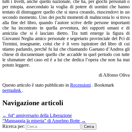
tutti i livelli, anche quello nazionale, che ha, per giochi personali o
per miopia, assecondato la voglia di potere di uomini che hanno
tentato di distruggere quello che si stava creando, riuscendovi in un
secondo momento. Uno dei pochi momenti di malinconia lo si trova
alla fine del libro, quando l’autore scrive delle persone importanti
che ha incontrato in quella avventura, dei rapporti umani e di
amicizia che si è lasciato dietro. Tra tutti emerge la figura di
Giovanni Neglia amico personale e segretario provinciale del Pci di
Termini, insegnante, colui che è il vero ispiratore del libro di cui
stiamo parlando, perché fu lui che chiamando Gaetano d’Andrea gli
chiese di documentare quello che accadde in quel periodo con tutte
le sfumature del caso ed è a lui che dedica l’opera che non ha mai
potuto leggere.
di Alfonso Oliva
Questo articolo è stato pubblicato in
Recensioni
. Bookmark
permalink
.
Navigazione articoli
←
64° anniversario della Liberazione
“Mannaggia la miseria” di Anselmo Botte
→
Ricerca per: