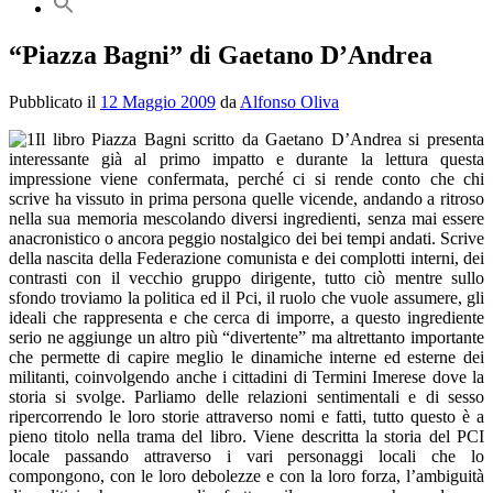
“Piazza Bagni” di Gaetano D’Andrea
Pubblicato il
12 Maggio 2009
da
Alfonso Oliva
Il libro Piazza Bagni scritto da Gaetano D’Andrea si presenta
interessante già al primo impatto e durante la lettura questa
impressione viene confermata, perché ci si rende conto che chi
scrive ha vissuto in prima persona quelle vicende, andando a ritroso
nella sua memoria mescolando diversi ingredienti, senza mai essere
anacronistico o ancora peggio nostalgico dei bei tempi andati. Scrive
della nascita della Federazione comunista e dei complotti interni, dei
contrasti con il vecchio gruppo dirigente, tutto ciò mentre sullo
sfondo troviamo la politica ed il Pci, il ruolo che vuole assumere, gli
ideali che rappresenta e che cerca di imporre, a questo ingrediente
serio ne aggiunge un altro più “divertente” ma altrettanto importante
che permette di capire meglio le dinamiche interne ed esterne dei
militanti, coinvolgendo anche i cittadini di Termini Imerese dove la
storia si svolge. Parliamo delle relazioni sentimentali e di sesso
ripercorrendo le loro storie attraverso nomi e fatti, tutto questo è a
pieno titolo nella trama del libro. Viene descritta la storia del PCI
locale passando attraverso i vari personaggi locali che lo
compongono, con le loro debolezze e con la loro forza, l’ambiguità