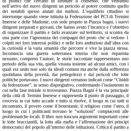
di politici che cercano di sfruttare il consenso, che vedranno
nell’arrivo dei nuovi dirigenti un pericolo al potere costituito quello
dei notabili spesso aiutati dai mafiosi. L’equilibrio cittadino si
interrompe quando viene istituita la Federazione del PCI di Termini
Imerese e delle Madonie, con sede proprio in Piazza bagni, i nuovi
dirigenti preparati e giovani, che hanno avuto l’incarico e l’obiettivo
di organizzare il partito e farlo avanzare sul territorio, si scontra da
una parte con l’ignoranza dei compagni del posto che si vedono 1
colpiti nei loro interessi politici e nelle loro ambizioni dall’altra con
la curiosità e la varia umanità che percorre e vive la piazza stessa.
Incomincia una guerra sotterranea interna che non risparmia
nessuno, compreso l’autore, le storie raccontate rappresentano uno
periodo della sua vita, quella vissuta insieme ad alcuni amici, con i
quali era unito non solo da ideali comuni ma anche dalla sofferenza
quotidiana della povertà, dai pettegolezzi e dai pericoli che lotte
politiche portavano. I nuovi dirigenti verranno indicati come “Chiddi
da federazione”, in senso dispregiativo, confermando l’isolamento in
cui nella fase iniziale si troveranno. Piazza Bagni è la via principale
della città di Termini Imerese e rappresenta il punto di passaggio, il
crocevia in cui tutto accade e tutto si risolve, il luogo in cui tutti si
incontrano, il povero come il benestante, il religioso come l’ateo, il
luogo in cui i politicanti trovano le “soluzioni” compiacenti alle
problematiche locali. Il libro non trascura argomenti importanti come
le lotte bracciantili, la lotta alla mafia e l’affermazione dei principi
democratici del popolo all’interno delle istituzioni. Critica il partito a