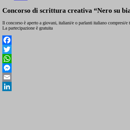
Concorso di scrittura creativa “Nero su bi
Il concorso è aperto a giovani, italiani/e o parlanti italiano compresi/e t
La partecipazione è gratuita
Facebook
Twitter
WhatsApp
Messenger
Email
LinkedIn