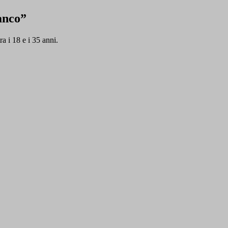
anco”
ra i 18 e i 35 anni.