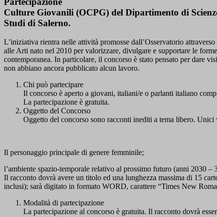
Partecipazione
Culture Giovanili (OCPG) del Dipartimento di Scienze 
Studi di Salerno.
L’iniziativa rientra nelle attività promosse dall’Osservatorio attravers
alle Arti nato nel 2010 per valorizzare, divulgare e supportare le forme
contemporanea. In particolare, il concorso è stato pensato per dare visibi
non abbiano ancora pubblicato alcun lavoro.
Chi può partecipare
Il concorso è aperto a giovani, italiani/e o parlanti italiano compr
La partecipazione è gratuita.
Oggetto del Concorso
Oggetto del concorso sono racconti inediti a tema libero. Unici v
Il personaggio principale di genere femminile;
l’ambiente spazio-temporale relativo al prossimo futuro (anni 2030 – 
Il racconto dovrà avere un titolo ed una lunghezza massima di 15 cartel
inclusi); sarà digitato in formato WORD, carattere “Times New Roman
Modalità di partecipazione
La partecipazione al concorso è gratuita. Il racconto dovrà esser