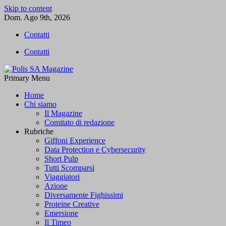
Skip to content
Dom. Ago 9th, 2026
Contatti
Contatti
Primary Menu
Polis SA Magazine
L'informazione libera
Home
Chi siamo
Il Magazine
Comitato di redazione
Rubriche
Giffoni Experience
Data Protection e Cybersecurity
Short Pulp
Tutti Scomparsi
Viaggiatori
Azione
Diversamente Fighissimi
Proteine Creative
Emersione
Il Timeo