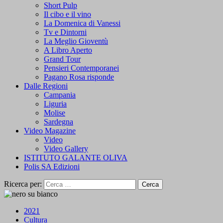
Short Pulp
Il cibo e il vino
La Domenica di Vanessi
Tv e Dintorni
La Meglio Gioventù
A Libro Aperto
Grand Tour
Pensieri Contemporanei
Pagano Rosa risponde
Dalle Regioni
Campania
Liguria
Molise
Sardegna
Video Magazine
Video
Video Gallery
ISTITUTO GALANTE OLIVA
Polis SA Edizioni
Ricerca per:
2021
Cultura