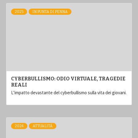
2025
IN PUNTA DI PENNA
CYBERBULLISMO: ODIO VIRTUALE, TRAGEDIE
REALI
L’impatto devastante del cyberbullismo sulla vita dei giovani.
2024
ATTUALITÀ