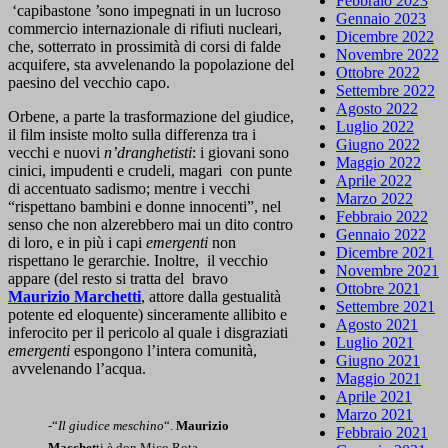
Febbraio 2023
‘capibastone ’sono impegnati in un lucroso
Gennaio 2023
commercio internazionale di rifiuti nucleari,
Dicembre 2022
che, sotterrato in prossimità di corsi di falde
Novembre 2022
acquifere, sta avvelenando la popolazione del
Ottobre 2022
paesino del vecchio capo.
Settembre 2022
Agosto 2022
Orbene, a parte la trasformazione del giudice,
Luglio 2022
il film insiste molto sulla differenza tra i
Giugno 2022
vecchi e nuovi
n’dranghetisti
: i giovani sono
Maggio 2022
cinici, impudenti e crudeli, magari con punte
Aprile 2022
di accentuato sadismo; mentre i vecchi
Marzo 2022
“rispettano bambini e donne innocenti”, nel
Febbraio 2022
senso che non alzerebbero mai un dito contro
Gennaio 2022
di loro, e in più i capi
emergenti
non
Dicembre 2021
rispettano le gerarchie. Inoltre, il vecchio
Novembre 2021
appare (del resto si tratta del bravo
Ottobre 2021
Maurizio Marchetti
, attore dalla gestualità
Settembre 2021
potente ed eloquente) sinceramente allibito e
Agosto 2021
inferocito per il pericolo al quale i disgraziati
Luglio 2021
emergenti
espongono l’intera comunità,
Giugno 2021
avvelenando l’acqua.
Maggio 2021
Aprile 2021
Marzo 2021
-“
Il giudice meschino
“.
Maurizio
Febbraio 2021
Macchet
ti è don Mico Rota-