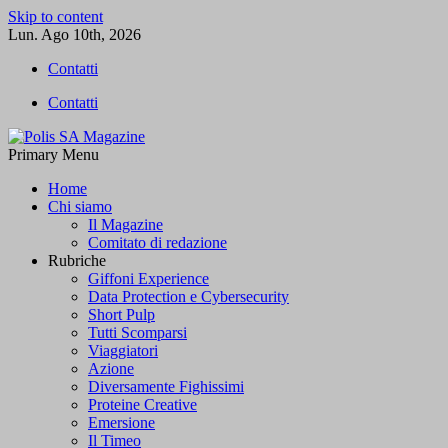
Skip to content
Lun. Ago 10th, 2026
Contatti
Contatti
Primary Menu
Polis SA Magazine
L'informazione libera
Home
Chi siamo
Il Magazine
Comitato di redazione
Rubriche
Giffoni Experience
Data Protection e Cybersecurity
Short Pulp
Tutti Scomparsi
Viaggiatori
Azione
Diversamente Fighissimi
Proteine Creative
Emersione
Il Timeo