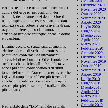
Gennaio 2021
Dicembre 2020
Non esiste, e non è mai esistita nelle mafie la
Novembre 2020
cultura del
rispetto
nei confronti dei
Ottobre 2020
bambini, delle donne e dei deboli. Questi
Settembre 2020
hanno rispetto e sono ossessionati solo dalla
Agosto 2020
ricchezza e dal potere: e pur di averne di più,
Luglio 2020
o, per difendere quello che hanno, non
Giugno 2020
esitano ad uccidere chiunque, anche le donne
Maggio 2020
e i bambini.
Aprile 2020
Marzo 2020
L’hanno accertato, senza tema di smentita,
Febbraio 2020
decine e decine di verbali di confessioni di
Gennaio 2020
pentiti (poi confermati da ritrovamenti
Dicembre 2019
successivi di resti umani). Ed è risaputo che
Novembre 2019
nelle cosche ioniche della n’drangheta vi
Ottobre 2019
sono i più attivi contrabbandieri di rifiuti
Settembre 2019
tossici del mondo. Non è nemmeno vero che
Agosto 2019
i giovani rampanti sarebbero più feroci dei
Luglio 2019
vecchi: è il contrario. Sono i vecchi capi ad
Giugno 2019
essere più spietati, sono i più tradizionalisti, i
Maggio 2019
più patriarcali.
Aprile 2019
Marzo 2019
Febbraio 2019
Gennaio 2019
Nell’ambito delle “loro” famiglie naturali,