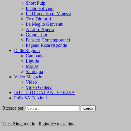
Short Pulp
Il cibo e il vino
La Domenica di Vanessi
Tv e Dintorni
La Meglio Gioventù
A Libro Aperto
Grand Tour
Pensieri Contemporanei
Pagano Rosa risponde
Dalle Regioni
Campania
Liguria
Molise
Sardegna
Video Magazine
Video
Video Gallery
ISTITUTO GALANTE OLIVA
Polis SA Edizioni
Ricerca per:
Luca Zingaretti in "Il giudice meschino"