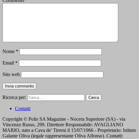
Commento
*
Nome
*
Email
*
Sito web
Ricerca per:
Contatti
Copyright © Polis SA Magazine - Nocera Superiore (SA) - via
Vincenzo Russo, 299. Direttore Responsabile: AVAGLIANO
MARIO, nato a Cava de' Tirreni il 15/07/1966 - Proprietario: Istituto
Galante Oliva (legale rappresentante Oliva Alfonso). Contatti: