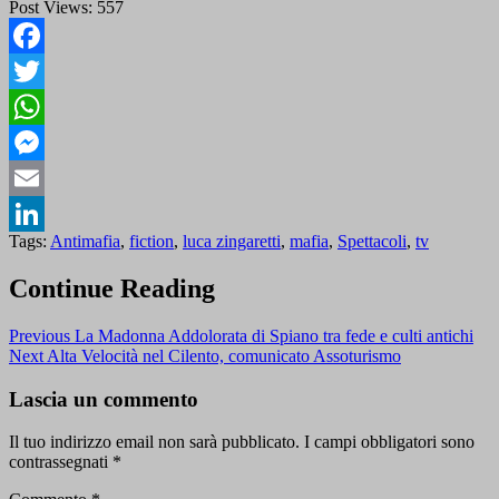
Post Views:
557
Facebook
Twitter
WhatsApp
Messenger
Email
Tags:
Antimafia
,
fiction
,
luca zingaretti
,
mafia
,
Spettacoli
,
tv
LinkedIn
Continue Reading
Previous
La Madonna Addolorata di Spiano tra fede e culti antichi
Next
Alta Velocità nel Cilento, comunicato Assoturismo
Lascia un commento
Il tuo indirizzo email non sarà pubblicato.
I campi obbligatori sono
contrassegnati
*