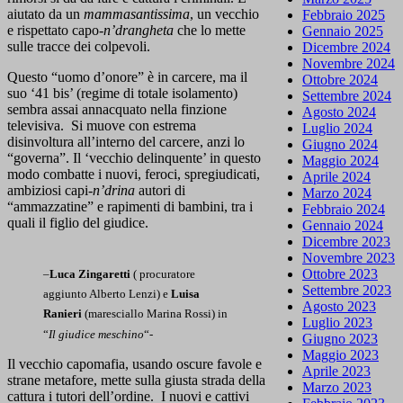
aiutato da un
mammasantissima
, un vecchio
Febbraio 2025
e rispettato capo-
n’drangheta
che lo mette
Gennaio 2025
sulle tracce dei colpevoli.
Dicembre 2024
Novembre 2024
Questo “uomo d’onore” è in carcere, ma il
Ottobre 2024
suo ‘41 bis’ (regime di totale isolamento)
Settembre 2024
sembra assai annacquato nella finzione
Agosto 2024
televisiva. Si muove con estrema
Luglio 2024
disinvoltura all’interno del carcere, anzi lo
Giugno 2024
“governa”. Il ‘vecchio delinquente’ in questo
Maggio 2024
modo combatte i nuovi, feroci, spregiudicati,
Aprile 2024
ambiziosi capi-
n’drina
autori di
Marzo 2024
“ammazzatine” e rapimenti di bambini, tra i
Febbraio 2024
quali il figlio del giudice.
Gennaio 2024
Dicembre 2023
Novembre 2023
Ottobre 2023
–
Luca Zingaretti
( procuratore
Settembre 2023
aggiunto Alberto Lenzi) e
Luisa
Agosto 2023
Ranieri
(maresciallo Marina Rossi) in
Luglio 2023
“
Il giudice meschino
“-
Giugno 2023
Maggio 2023
Il vecchio capomafia, usando oscure favole e
Aprile 2023
strane metafore, mette sulla giusta strada della
Marzo 2023
cattura i tutori dell’ordine. I nuovi e cattivi