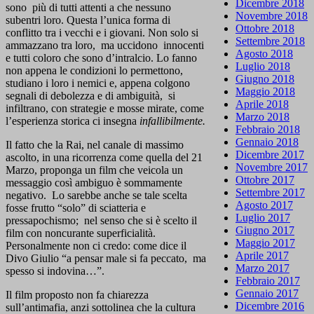
Dicembre 2018
sono più di tutti attenti a che nessuno
Novembre 2018
subentri loro. Questa l’unica forma di
Ottobre 2018
conflitto tra i vecchi e i giovani. Non solo si
Settembre 2018
ammazzano tra loro, ma uccidono innocenti
Agosto 2018
e tutti coloro che sono d’intralcio. Lo fanno
Luglio 2018
non appena le condizioni lo permettono,
Giugno 2018
studiano i loro i nemici e, appena colgono
Maggio 2018
segnali di debolezza e di ambiguità, si
Aprile 2018
infiltrano, con strategie e mosse mirate, come
Marzo 2018
l’esperienza storica ci insegna
infallibilmente.
Febbraio 2018
Gennaio 2018
Il fatto che la Rai, nel canale di massimo
Dicembre 2017
ascolto, in una ricorrenza come quella del 21
Novembre 2017
Marzo, proponga un film che veicola un
Ottobre 2017
messaggio così ambiguo è sommamente
Settembre 2017
negativo. Lo sarebbe anche se tale scelta
Agosto 2017
fosse frutto “solo” di sciatteria e
Luglio 2017
pressapochismo; nel senso che si è scelto il
Giugno 2017
film con noncurante superficialità.
Maggio 2017
Personalmente non ci credo: come dice il
Aprile 2017
Divo Giulio “a pensar male si fa peccato, ma
Marzo 2017
spesso si indovina…”.
Febbraio 2017
Gennaio 2017
Il film proposto non fa chiarezza
Dicembre 2016
sull’antimafia, anzi sottolinea che la cultura