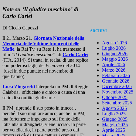
Note su ‘Il giudice meschino’ di
Carlo Carlei
Di Ciccio Capozzi
ARCHIVI
Il 21 Marzo 21
,
Giornata Nazionale della
Agosto 2026
Memoria delle Vittime Innocenti delle
Luglio 2026
Mafie
, la Rai Tv, su Rete 1, ha trasmesso il
Giugno 2026
film
“Il Giudice meschino”
di
Carlo Carlei
Maggio 2026
(ITA, 2014). Si tratta, in realtà, di una replica
Aprile 2026
con poderosi tagli, del
tv movie
del 2014
Marzo 2026
(uscì in due puntate nel novembre di
Febbraio 2026
quell’anno).
Gennaio 2026
Dicembre 2025
Luca Zingaretti
interpreta un PM di Reggio
Novembre 2025
Calabria, sfiduciato e cinico a causa di una
Ottobre 2025
serie di sconfitte giudiziarie.
Settembre 2025
Il PM riprende il suo posto in trincea ,
Agosto 2025
perché il suo migliore amico, anche lui PM,
Luglio 2025
ma fortemente impegnato sul fronte della
Giugno 2025
lotta alla n’drangheta, viene ucciso. In parte
Maggio 2025
per vendicarlo, in parte perché preso dai
Aprile 2025
rimorsi si dà da fare e cattura i criminali. E’
Marzo 2025