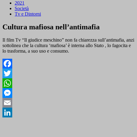
2021
Società
Tv e Dintorni
Cultura mafiosa nell’antimafia
Il film Tv “Il giudice meschino” non fa chiarezza sull’antimafia, anzi
sottolinea che la cultura ‘mafiosa’ è interna allo Stato , lo fagocita e
lo trasforma, a suo uso e consumo.
Facebook
Twitter
WhatsApp
Messenger
Email
LinkedIn