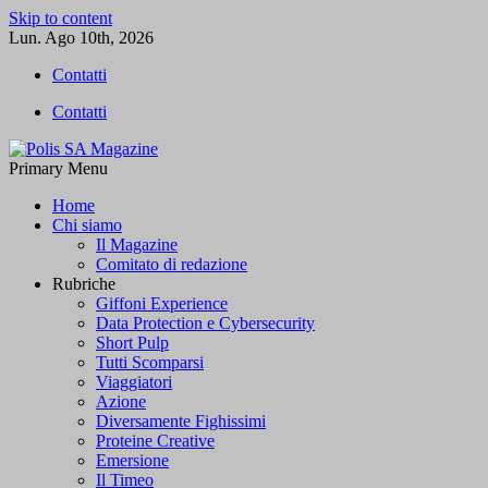
Skip to content
Lun. Ago 10th, 2026
Contatti
Contatti
Primary Menu
Polis SA Magazine
L'informazione libera
Home
Chi siamo
Il Magazine
Comitato di redazione
Rubriche
Giffoni Experience
Data Protection e Cybersecurity
Short Pulp
Tutti Scomparsi
Viaggiatori
Azione
Diversamente Fighissimi
Proteine Creative
Emersione
Il Timeo