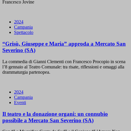
Francesco Jovine
2024
Campania
Spettacolo
“Grisù, Giuseppe e Maria” approda a Mercato San
Severino (SA)
La commedia di Gianni Clementi con Francesco Procopio in scena
l’8 gennaio al Teatro Comunale: tra risate, riflessioni e omaggi alla
drammaturgia partenopea.
2024
Campania
Eventi
Il teatro e la donazione organi: un connubio
possibile a Mercato San Severino (SA)