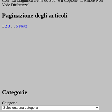
Con “La Magnifica Gente do Sud” e il Copione “L’Amore Non
Vede Differenze”
Paginazione degli articoli
1
2
3
…
5
Next
Categorie
Categorie