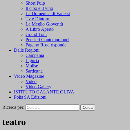
Short Pulp
Il cibo e il vino
La Domenica di Vanessi
Tv e Dintorni
La Meglio Gioventù
A Libro Aperto
Grand Tour
Pensieri Contemporanei
Pagano Rosa risponde
Dalle Regioni
Campania
Liguria
Molise
Sardegna
Video Magazine
Video
Video Gallery
ISTITUTO GALANTE OLIVA
Polis SA Edizioni
Ricerca per:
teatro